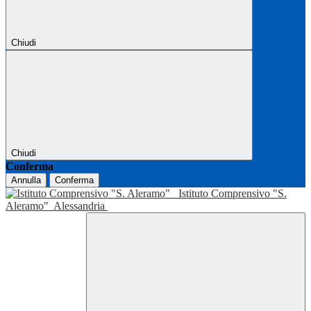
Chiudi
Chiudi
Conferma
Annulla
Conferma
Istituto Comprensivo "S.
Aleramo"
Alessandria