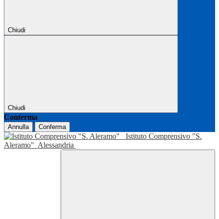
Chiudi
Chiudi
Conferma
Annulla
Conferma
Istituto Comprensivo "S.
Aleramo"
Alessandria