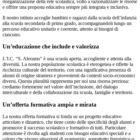
riorganizzazione della rete scolastica, volto a razionalizzare le risorse
e offrire una proposta educativa sempre più integrata e inclusiva.
Il nostro istituto accoglie bambini e ragazzi dalla scuola dell’infanzia
alla scuola secondaria di primo grado, accompagnandoli lungo un
percorso educativo unitario e coerente, attento ai bisogni di
ciascuno.
Un’educazione che include e valorizza
L’I.C. “S. Aleramo” è una scuola aperta, accogliente e attenta alla
diversità. La nostra popolazione scolastica è eterogenea e riflette la
ricchezza culturale del territorio, con una significativa presenza di
alunni di origine straniera e provenienti da contesti socio-economici
diversi. Questa pluralità rappresenta per noi una risorsa preziosa:
crediamo fortemente nel valore dell’inclusione, del dialogo
interculturale e della collaborazione tra scuola, famiglie e territorio.
Un’offerta formativa ampia e mirata
La nostra offerta formativa si fonda su un progetto educativo
articolato e dinamico, che tiene conto delle specificità degli alunni e
promuove il successo scolastico e formativo di tutti. Particolare
attenzione è rivolta agli studenti con bisogni educativi speciali e a
coloro che vivono situazioni di svantaggio, soprattutto linguistico o