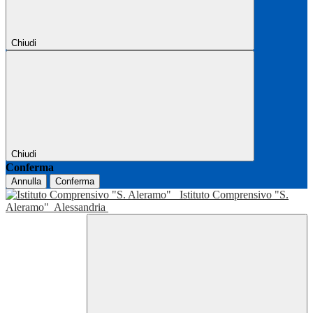
Chiudi
Chiudi
Conferma
Annulla
Conferma
Istituto Comprensivo "S.
Aleramo"
Alessandria