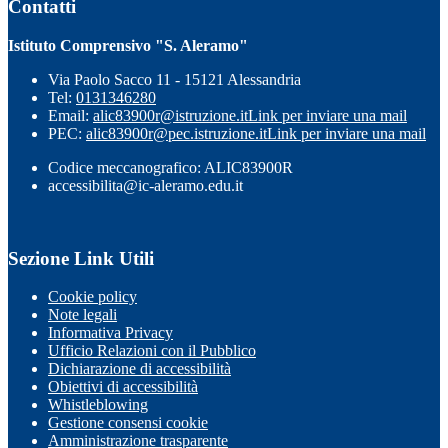
Contatti
Istituto Comprensivo "S. Aleramo"
Via Paolo Sacco 11 - 15121 Alessandria
Tel:
0131346280
Email:
alic83900r@istruzione.it
Link per inviare una mail
PEC:
alic83900r@pec.istruzione.it
Link per inviare una mail
Codice meccanografico: ALIC83900R
accessibilita@ic-aleramo.edu.it
Sezione Link Utili
Cookie policy
Note legali
Informativa Privacy
Ufficio Relazioni con il Pubblico
Dichiarazione di accessibilità
Obiettivi di accessibilità
Whistleblowing
Gestione consensi cookie
Amministrazione trasparente