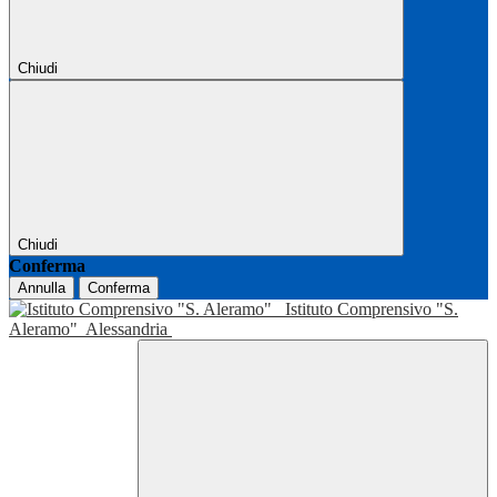
Chiudi
Chiudi
Conferma
Annulla
Conferma
Istituto Comprensivo "S.
Aleramo"
Alessandria