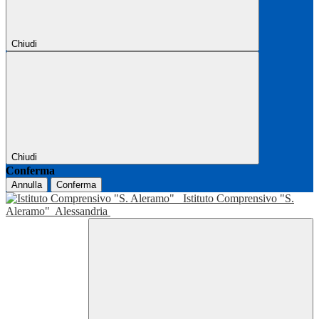
Chiudi
Chiudi
Conferma
Annulla
Conferma
Istituto Comprensivo "S.
Aleramo"
Alessandria