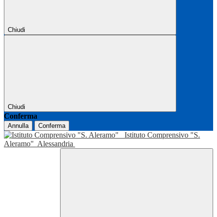
Chiudi
Chiudi
Conferma
Annulla
Conferma
Istituto Comprensivo "S.
Aleramo"
Alessandria