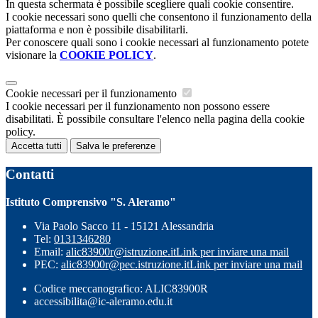
In questa schermata è possibile scegliere quali cookie consentire.
I cookie necessari sono quelli che consentono il funzionamento della
piattaforma e non è possibile disabilitarli.
Per conoscere quali sono i cookie necessari al funzionamento potete
visionare la
COOKIE POLICY
.
Cookie necessari per il funzionamento
I cookie necessari per il funzionamento non possono essere
disabilitati. È possibile consultare l'elenco nella pagina della cookie
policy.
Accetta tutti
Salva le preferenze
Contatti
Istituto Comprensivo "S. Aleramo"
Via Paolo Sacco 11 - 15121 Alessandria
Tel:
0131346280
Email:
alic83900r@istruzione.it
Link per inviare una mail
PEC:
alic83900r@pec.istruzione.it
Link per inviare una mail
Codice meccanografico: ALIC83900R
accessibilita@ic-aleramo.edu.it