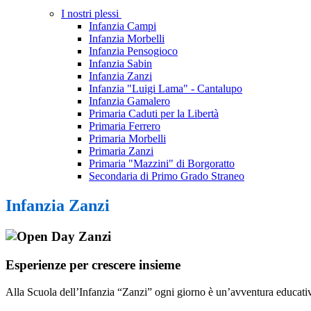
I nostri plessi
Infanzia Campi
Infanzia Morbelli
Infanzia Pensogioco
Infanzia Sabin
Infanzia Zanzi
Infanzia "Luigi Lama" - Cantalupo
Infanzia Gamalero
Primaria Caduti per la Libertà
Primaria Ferrero
Primaria Morbelli
Primaria Zanzi
Primaria "Mazzini" di Borgoratto
Secondaria di Primo Grado Straneo
Infanzia Zanzi
Esperienze per crescere insieme
Alla Scuola dell’Infanzia “Zanzi” ogni giorno è un’avventura educativa