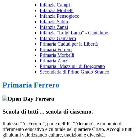
Infanzia Campi
Infanzia Morbelli
Infanzia Pensogioco
Infanzia Sabin
Infanzia Zanzi
Infanzia "Luigi Lama" - Cantalupo
Infanzia Gamalero
Primaria Caduti per la Libertà
Primaria Ferrero
Primaria Morbelli
Primaria Zanzi
Primaria "Mazzini" di Borgoratto
Secondaria di Primo Grado Straneo
Primaria Ferrero
Scuola di tutti ... scuola di ciascuno.
Il plesso “A. Ferrero”, parte dell’IC “Aleramo”, è un punto di
riferimento educativo e culturale nel quartiere Cristo. Accoglie tutti
gli alunni valorizzando culture, tradizioni e diversità.