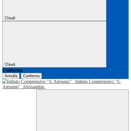
Chiudi
Chiudi
Conferma
Annulla
Conferma
Istituto Comprensivo "S.
Aleramo"
Alessandria