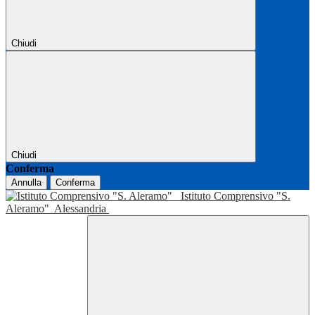
Chiudi
Chiudi
Conferma
Annulla
Conferma
Istituto Comprensivo "S.
Aleramo"
Alessandria