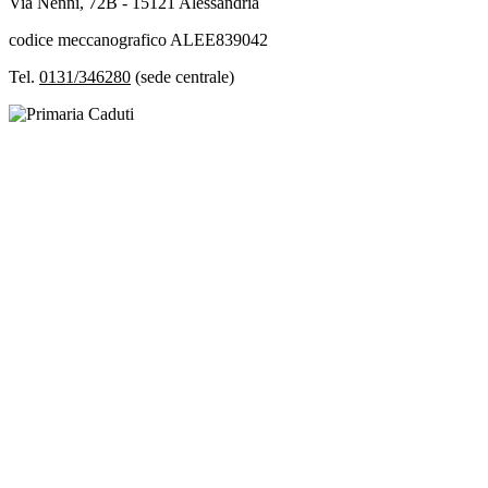
Via Nenni, 72B - 15121 Alessandria
codice meccanografico ALEE839042
Tel.
0131/346280
(sede centrale)